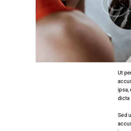
Ut pe
accus
ipsa,
dicta
Sed u
accus