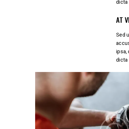
dicta
AT 
Sed u
accus
ipsa,
dicta