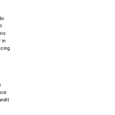
do
t
ris
 in
scing
e
usce
andit