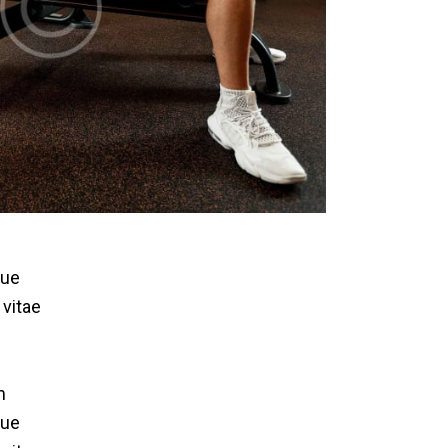
que
 vitae
m
que