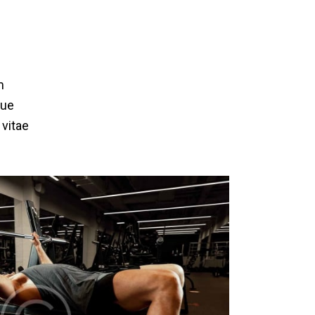
m
que
 vitae