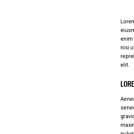
Lorem
eiusm
enim 
nisi 
repre
elit.
LOR
Aenea
senec
gravid
maxim
pulvin