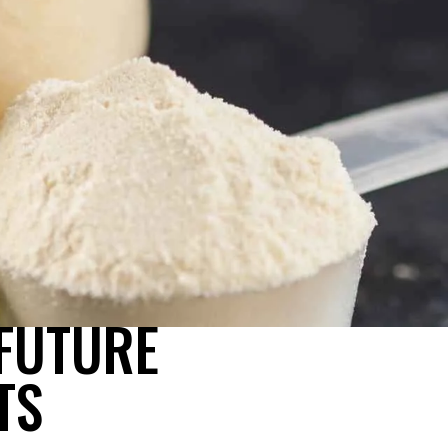
 FUTURE
TS