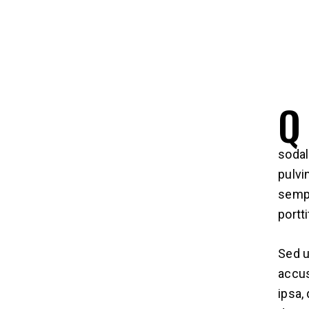
Q
sodal
pulvi
sempe
portt
Sed u
accus
ipsa,