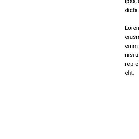
ipsa,
dicta
Lorem
eiusm
enim 
nisi 
repre
elit.