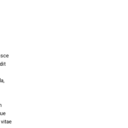
usce
dit
a,
m
que
 vitae