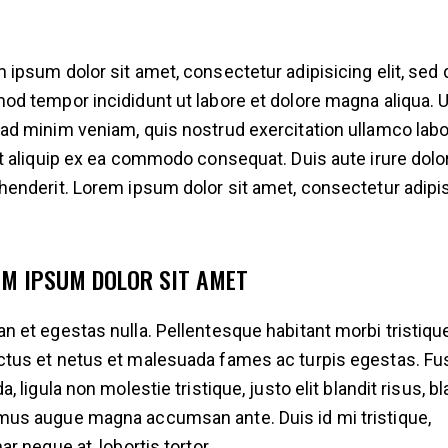
 ipsum dolor sit amet, consectetur adipisicing elit, sed 
od tempor incididunt ut labore et dolore magna aliqua. U
ad minim veniam, quis nostrud exercitation ullamco labo
ut aliquip ex ea commodo consequat. Duis aute irure dolor
henderit. Lorem ipsum dolor sit amet, consectetur adipi
EM IPSUM DOLOR SIT AMET
n et egestas nulla. Pellentesque habitant morbi tristiqu
tus et netus et malesuada fames ac turpis egestas. F
a, ligula non molestie tristique, justo elit blandit risus, bl
us augue magna accumsan ante. Duis id mi tristique,
ar neque at, lobortis tortor.